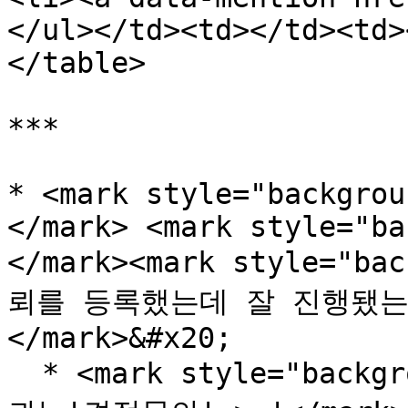
</ul></td><td></td><td>
</table>

***

* <mark style="backgroun
</mark> <mark style="ba
</mark><mark style="ba
뢰를 등록했는데 잘 진행됐는
</mark>&#x20;

  * <mark style="background-color:yellow;">등록한 의