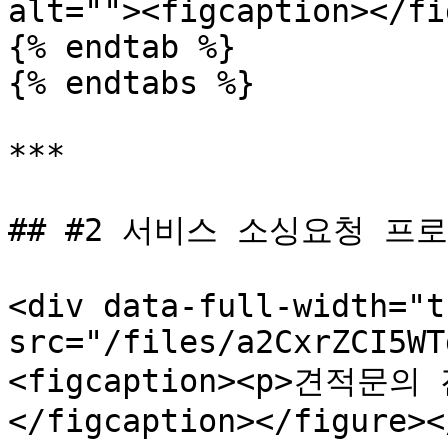
alt=""><figcaption></fi
{% endtab %}

{% endtabs %}

***

## #2 서비스 소싱요청 프로
<div data-full-width="t
src="/files/a2CxrZCI5WT
<figcaption><p>견적문
</figcaption></figure><