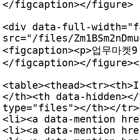
</figcaption></figure>

<div data-full-width="f
src="/files/Zm1BSm2nDmu
<figcaption><p>업무마
</figcaption></figure><
<table><thead><tr><th>I
</th><th data-hidden></
type="files"></th></tr>
<li><a data-mention hre
<li><a data-mention hre